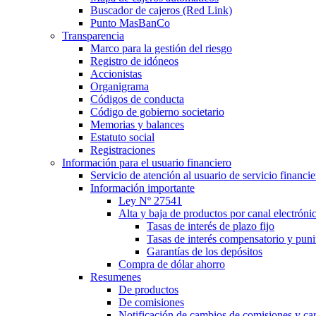
Buscador de cajeros (Red Link)
Punto MasBanCo
Transparencia
Marco para la gestión del riesgo
Registro de idóneos
Accionistas
Organigrama
Códigos de conducta
Código de gobierno societario
Memorias y balances
Estatuto social
Registraciones
Información para el usuario financiero
Servicio de atención al usuario de servicio financie
Información importante
Ley Nº 27541
Alta y baja de productos por canal electróni
Tasas de interés de plazo fijo
Tasas de interés compensatorio y punit
Garantías de los depósitos
Compra de dólar ahorro
Resumenes
De productos
De comisiones
Notificación de cambios de comisiones y c