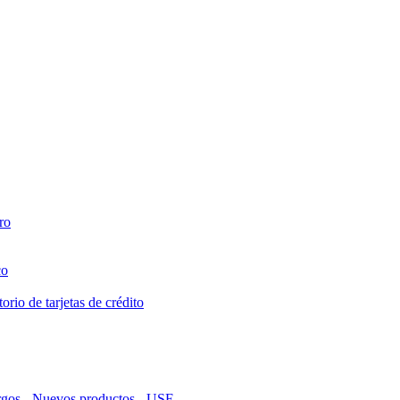
ro
co
orio de tarjetas de crédito
argos - Nuevos productos - USF