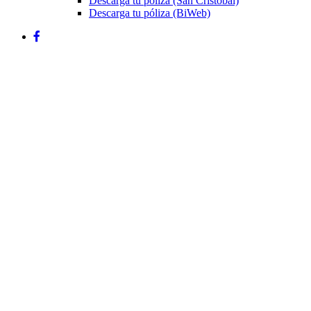
Descarga tu póliza (San Cristóbal)
Descarga tu póliza (BiWeb)