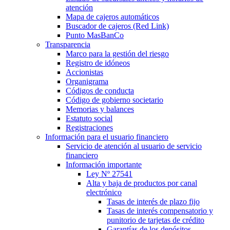
atención
Mapa de cajeros automáticos
Buscador de cajeros (Red Link)
Punto MasBanCo
Transparencia
Marco para la gestión del riesgo
Registro de idóneos
Accionistas
Organigrama
Códigos de conducta
Código de gobierno societario
Memorias y balances
Estatuto social
Registraciones
Información para el usuario financiero
Servicio de atención al usuario de servicio
financiero
Información importante
Ley Nº 27541
Alta y baja de productos por canal
electrónico
Tasas de interés de plazo fijo
Tasas de interés compensatorio y
punitorio de tarjetas de crédito
Garantías de los depósitos