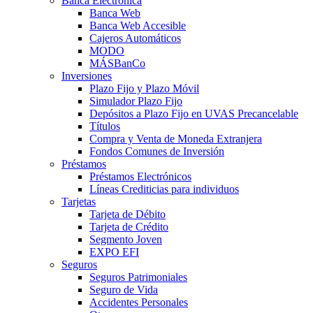
Banca Electrónica
Banca Web
Banca Web Accesible
Cajeros Automáticos
MODO
MÁSBanCo
Inversiones
Plazo Fijo y Plazo Móvil
Simulador Plazo Fijo
Depósitos a Plazo Fijo en UVAS Precancelable
Títulos
Compra y Venta de Moneda Extranjera
Fondos Comunes de Inversión
Préstamos
Préstamos Electrónicos
Líneas Crediticias para individuos
Tarjetas
Tarjeta de Débito
Tarjeta de Crédito
Segmento Joven
EXPO EFI
Seguros
Seguros Patrimoniales
Seguro de Vida
Accidentes Personales