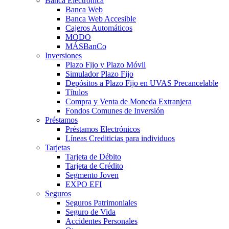
Banca Electrónica
Banca Web
Banca Web Accesible
Cajeros Automáticos
MODO
MÁSBanCo
Inversiones
Plazo Fijo y Plazo Móvil
Simulador Plazo Fijo
Depósitos a Plazo Fijo en UVAS Precancelable
Títulos
Compra y Venta de Moneda Extranjera
Fondos Comunes de Inversión
Préstamos
Préstamos Electrónicos
Líneas Crediticias para individuos
Tarjetas
Tarjeta de Débito
Tarjeta de Crédito
Segmento Joven
EXPO EFI
Seguros
Seguros Patrimoniales
Seguro de Vida
Accidentes Personales