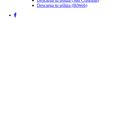
Descarga tu póliza (San Cristóbal)
Descarga tu póliza (BiWeb)