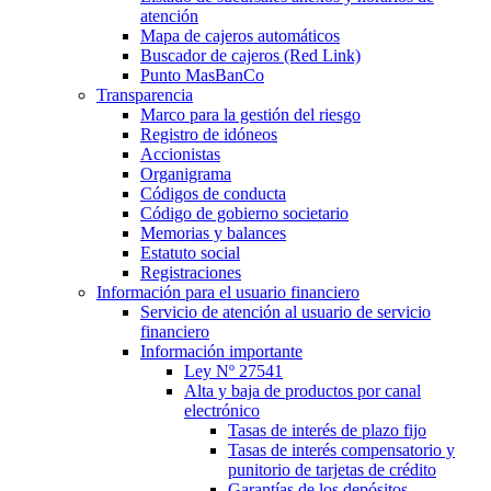
atención
Mapa de cajeros automáticos
Buscador de cajeros (Red Link)
Punto MasBanCo
Transparencia
Marco para la gestión del riesgo
Registro de idóneos
Accionistas
Organigrama
Códigos de conducta
Código de gobierno societario
Memorias y balances
Estatuto social
Registraciones
Información para el usuario financiero
Servicio de atención al usuario de servicio
financiero
Información importante
Ley Nº 27541
Alta y baja de productos por canal
electrónico
Tasas de interés de plazo fijo
Tasas de interés compensatorio y
punitorio de tarjetas de crédito
Garantías de los depósitos