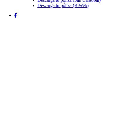
Descarga tu póliza (San Cristóbal)
Descarga tu póliza (BiWeb)