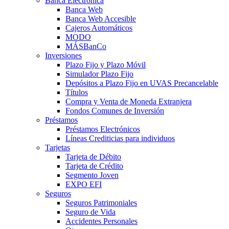
Banca Electrónica
Banca Web
Banca Web Accesible
Cajeros Automáticos
MODO
MÁSBanCo
Inversiones
Plazo Fijo y Plazo Móvil
Simulador Plazo Fijo
Depósitos a Plazo Fijo en UVAS Precancelable
Títulos
Compra y Venta de Moneda Extranjera
Fondos Comunes de Inversión
Préstamos
Préstamos Electrónicos
Líneas Crediticias para individuos
Tarjetas
Tarjeta de Débito
Tarjeta de Crédito
Segmento Joven
EXPO EFI
Seguros
Seguros Patrimoniales
Seguro de Vida
Accidentes Personales