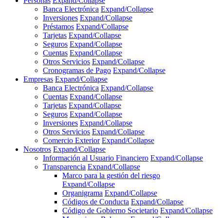
Personas
Expand/Collapse
Banca Electrónica
Expand/Collapse
Inversiones
Expand/Collapse
Préstamos
Expand/Collapse
Tarjetas
Expand/Collapse
Seguros
Expand/Collapse
Cuentas
Expand/Collapse
Otros Servicios
Expand/Collapse
Cronogramas de Pago
Expand/Collapse
Empresas
Expand/Collapse
Banca Electrónica
Expand/Collapse
Cuentas
Expand/Collapse
Tarjetas
Expand/Collapse
Seguros
Expand/Collapse
Inversiones
Expand/Collapse
Otros Servicios
Expand/Collapse
Comercio Exterior
Expand/Collapse
Nosotros
Expand/Collapse
Información al Usuario Financiero
Expand/Collapse
Transparencia
Expand/Collapse
Marco para la gestión del riesgo
Expand/Collapse
Organigrama
Expand/Collapse
Códigos de Conducta
Expand/Collapse
Código de Gobierno Societario
Expand/Collapse