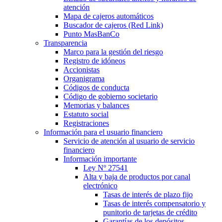
atención
Mapa de cajeros automáticos
Buscador de cajeros (Red Link)
Punto MasBanCo
Transparencia
Marco para la gestión del riesgo
Registro de idóneos
Accionistas
Organigrama
Códigos de conducta
Código de gobierno societario
Memorias y balances
Estatuto social
Registraciones
Información para el usuario financiero
Servicio de atención al usuario de servicio
financiero
Información importante
Ley Nº 27541
Alta y baja de productos por canal
electrónico
Tasas de interés de plazo fijo
Tasas de interés compensatorio y
punitorio de tarjetas de crédito
Garantías de los depósitos