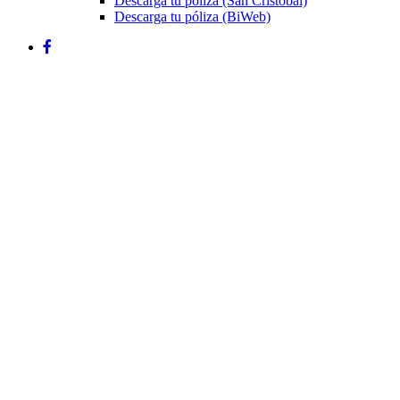
Descarga tu póliza (San Cristóbal)
Descarga tu póliza (BiWeb)