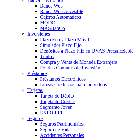
Banca Electrónica
Banca Web
Banca Web Accesible
Cajeros Automáticos
MODO
MÁSBanCo
Inversiones
Plazo Fijo y Plazo Móvil
Simulador Plazo Fijo
Depósitos a Plazo Fijo en UVAS Precancelable
Títulos
Compra y Venta de Moneda Extranjera
Fondos Comunes de Inversión
Préstamos
Préstamos Electrónicos
Líneas Crediticias para individuos
Tarjetas
Tarjeta de Débito
Tarjeta de Crédito
Segmento Joven
EXPO EFI
Seguros
Seguros Patrimoniales
Seguro de Vida
Accidentes Personales