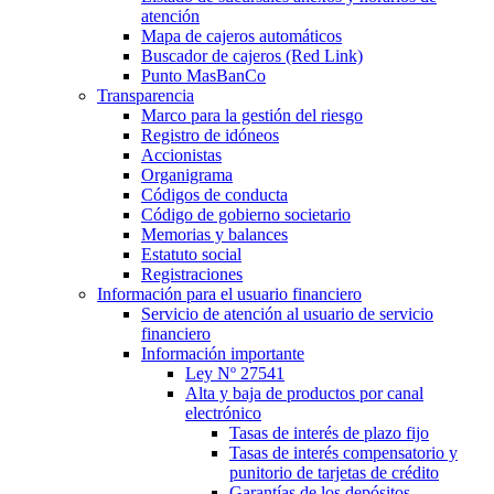
atención
Mapa de cajeros automáticos
Buscador de cajeros (Red Link)
Punto MasBanCo
Transparencia
Marco para la gestión del riesgo
Registro de idóneos
Accionistas
Organigrama
Códigos de conducta
Código de gobierno societario
Memorias y balances
Estatuto social
Registraciones
Información para el usuario financiero
Servicio de atención al usuario de servicio
financiero
Información importante
Ley Nº 27541
Alta y baja de productos por canal
electrónico
Tasas de interés de plazo fijo
Tasas de interés compensatorio y
punitorio de tarjetas de crédito
Garantías de los depósitos