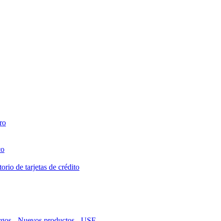
ro
co
orio de tarjetas de crédito
argos - Nuevos productos - USF