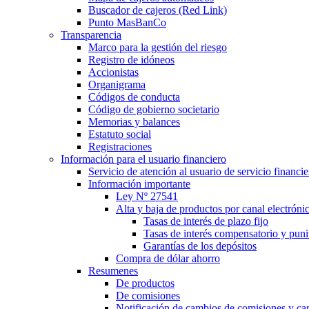
Buscador de cajeros (Red Link)
Punto MasBanCo
Transparencia
Marco para la gestión del riesgo
Registro de idóneos
Accionistas
Organigrama
Códigos de conducta
Código de gobierno societario
Memorias y balances
Estatuto social
Registraciones
Información para el usuario financiero
Servicio de atención al usuario de servicio financie
Información importante
Ley Nº 27541
Alta y baja de productos por canal electróni
Tasas de interés de plazo fijo
Tasas de interés compensatorio y punit
Garantías de los depósitos
Compra de dólar ahorro
Resumenes
De productos
De comisiones
Notificación de cambios de comisiones y c