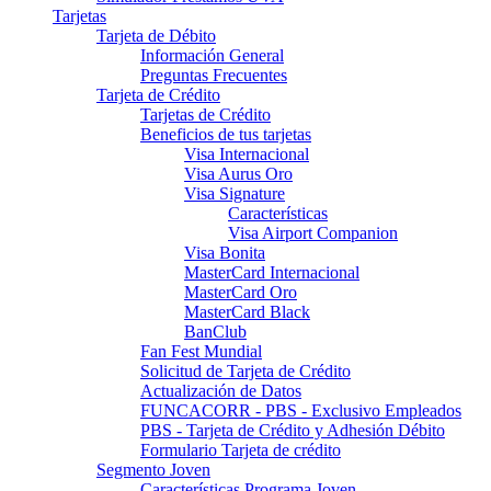
Tarjetas
Tarjeta de Débito
Información General
Preguntas Frecuentes
Tarjeta de Crédito
Tarjetas de Crédito
Beneficios de tus tarjetas
Visa Internacional
Visa Aurus Oro
Visa Signature
Características
Visa Airport Companion
Visa Bonita
MasterCard Internacional
MasterCard Oro
MasterCard Black
BanClub
Fan Fest Mundial
Solicitud de Tarjeta de Crédito
Actualización de Datos
FUNCACORR - PBS - Exclusivo Empleados
PBS - Tarjeta de Crédito y Adhesión Débito
Formulario Tarjeta de crédito
Segmento Joven
Características Programa Joven