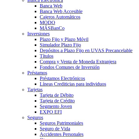
Banca Electrónica
Banca Web
Banca Web Accesible
Cajeros Automáticos
MODO
MÁSBanCo
Inversiones
Plazo Fijo y Plazo Móvil
Simulador Plazo Fijo
Depósitos a Plazo Fijo en UVAS Precancelable
Títulos
Compra y Venta de Moneda Extranjera
Fondos Comunes de Inversión
Préstamos
Préstamos Electrónicos
Líneas Crediticias para individuos
Tarjetas
Tarjeta de Débito
Tarjeta de Crédito
Segmento Joven
EXPO EFI
Seguros
Seguros Patrimoniales
Seguro de Vida
Accidentes Personales