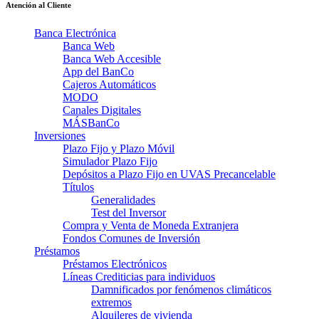
Atención al Cliente
Banca Electrónica
Banca Web
Banca Web Accesible
App del BanCo
Cajeros Automáticos
MODO
Canales Digitales
MÁSBanCo
Inversiones
Plazo Fijo y Plazo Móvil
Simulador Plazo Fijo
Depósitos a Plazo Fijo en UVAS Precancelable
Títulos
Generalidades
Test del Inversor
Compra y Venta de Moneda Extranjera
Fondos Comunes de Inversión
Préstamos
Préstamos Electrónicos
Líneas Crediticias para individuos
Damnificados por fenómenos climáticos
extremos
Alquileres de vivienda