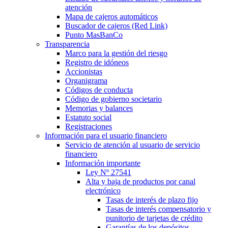
atención
Mapa de cajeros automáticos
Buscador de cajeros (Red Link)
Punto MasBanCo
Transparencia
Marco para la gestión del riesgo
Registro de idóneos
Accionistas
Organigrama
Códigos de conducta
Código de gobierno societario
Memorias y balances
Estatuto social
Registraciones
Información para el usuario financiero
Servicio de atención al usuario de servicio
financiero
Información importante
Ley Nº 27541
Alta y baja de productos por canal
electrónico
Tasas de interés de plazo fijo
Tasas de interés compensatorio y
punitorio de tarjetas de crédito
Garantías de los depósitos