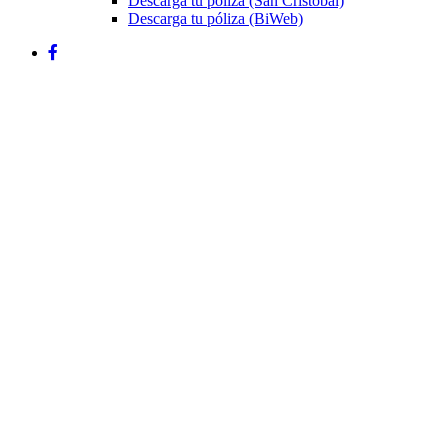
Descarga tu póliza (San Cristóbal)
Descarga tu póliza (BiWeb)