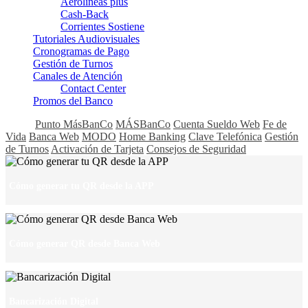
Aerolíneas plus
Cash-Back
Corrientes Sostiene
Tutoriales Audiovisuales
Cronogramas de Pago
Gestión de Turnos
Canales de Atención
Contact Center
Promos del Banco
Todos
Punto MásBanCo
MÁSBanCo
Cuenta Sueldo Web
Fe de
Vida
Banca Web
MODO
Home Banking
Clave Telefónica
Gestión
de Turnos
Activación de Tarjeta
Consejos de Seguridad
Cómo generar tu QR desde la APP
Cómo generar QR desde Banca Web
Bancarización Digital