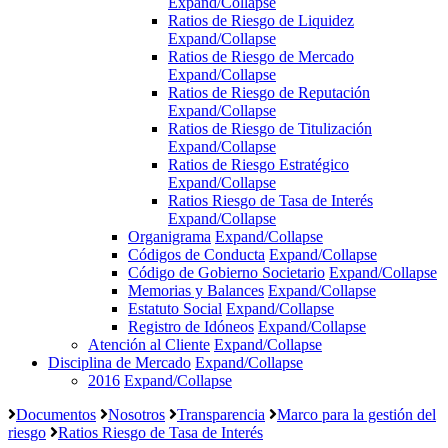
Expand/Collapse
Ratios de Riesgo de Liquidez
Expand/Collapse
Ratios de Riesgo de Mercado
Expand/Collapse
Ratios de Riesgo de Reputación
Expand/Collapse
Ratios de Riesgo de Titulización
Expand/Collapse
Ratios de Riesgo Estratégico
Expand/Collapse
Ratios Riesgo de Tasa de Interés
Expand/Collapse
Organigrama
Expand/Collapse
Códigos de Conducta
Expand/Collapse
Código de Gobierno Societario
Expand/Collapse
Memorias y Balances
Expand/Collapse
Estatuto Social
Expand/Collapse
Registro de Idóneos
Expand/Collapse
Atención al Cliente
Expand/Collapse
Disciplina de Mercado
Expand/Collapse
2016
Expand/Collapse
Documentos
Nosotros
Transparencia
Marco para la gestión del
riesgo
Ratios Riesgo de Tasa de Interés