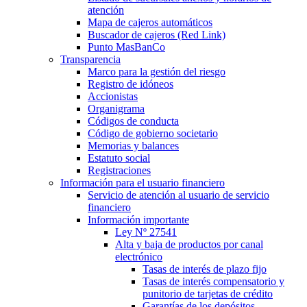
atención
Mapa de cajeros automáticos
Buscador de cajeros (Red Link)
Punto MasBanCo
Transparencia
Marco para la gestión del riesgo
Registro de idóneos
Accionistas
Organigrama
Códigos de conducta
Código de gobierno societario
Memorias y balances
Estatuto social
Registraciones
Información para el usuario financiero
Servicio de atención al usuario de servicio
financiero
Información importante
Ley Nº 27541
Alta y baja de productos por canal
electrónico
Tasas de interés de plazo fijo
Tasas de interés compensatorio y
punitorio de tarjetas de crédito
Garantías de los depósitos