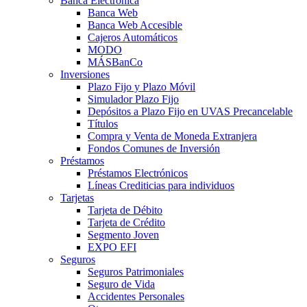
Banca Electrónica
Banca Web
Banca Web Accesible
Cajeros Automáticos
MODO
MÁSBanCo
Inversiones
Plazo Fijo y Plazo Móvil
Simulador Plazo Fijo
Depósitos a Plazo Fijo en UVAS Precancelable
Títulos
Compra y Venta de Moneda Extranjera
Fondos Comunes de Inversión
Préstamos
Préstamos Electrónicos
Líneas Crediticias para individuos
Tarjetas
Tarjeta de Débito
Tarjeta de Crédito
Segmento Joven
EXPO EFI
Seguros
Seguros Patrimoniales
Seguro de Vida
Accidentes Personales