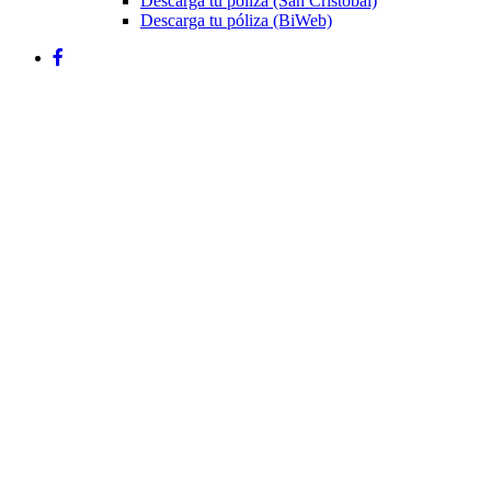
Descarga tu póliza (San Cristóbal)
Descarga tu póliza (BiWeb)