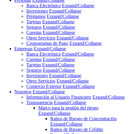
Personas
Expand/Collapse
Banca Electrónica
Expand/Collapse
Inversiones
Expand/Collapse
Préstamos
Expand/Collapse
Tarjetas
Expand/Collapse
Seguros
Expand/Collapse
Cuentas
Expand/Collapse
Otros Servicios
Expand/Collapse
Cronogramas de Pago
Expand/Collapse
Empresas
Expand/Collapse
Banca Electrónica
Expand/Collapse
Cuentas
Expand/Collapse
Tarjetas
Expand/Collapse
Seguros
Expand/Collapse
Inversiones
Expand/Collapse
Otros Servicios
Expand/Collapse
Comercio Exterior
Expand/Collapse
Nosotros
Expand/Collapse
Información al Usuario Financiero
Expand/Collapse
Transparencia
Expand/Collapse
Marco para la gestión del riesgo
Expand/Collapse
Ratios de Riesgo de Concentración
Expand/Collapse
Ratios de Riesgo de Crédito