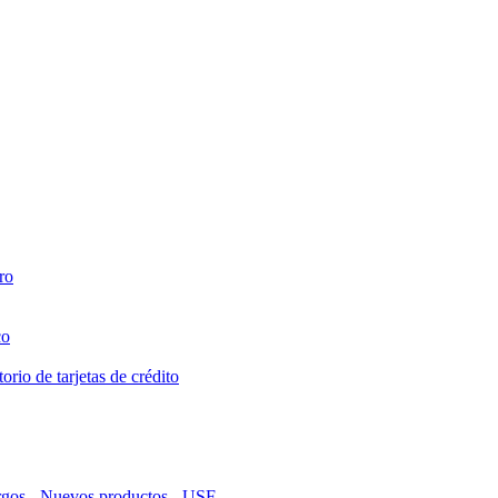
ro
co
orio de tarjetas de crédito
argos - Nuevos productos - USF