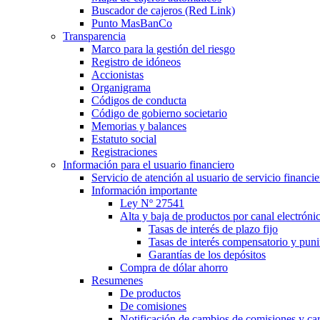
Buscador de cajeros (Red Link)
Punto MasBanCo
Transparencia
Marco para la gestión del riesgo
Registro de idóneos
Accionistas
Organigrama
Códigos de conducta
Código de gobierno societario
Memorias y balances
Estatuto social
Registraciones
Información para el usuario financiero
Servicio de atención al usuario de servicio financie
Información importante
Ley Nº 27541
Alta y baja de productos por canal electróni
Tasas de interés de plazo fijo
Tasas de interés compensatorio y punit
Garantías de los depósitos
Compra de dólar ahorro
Resumenes
De productos
De comisiones
Notificación de cambios de comisiones y c