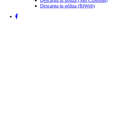
Descarga tu póliza (San Cristóbal)
Descarga tu póliza (BiWeb)