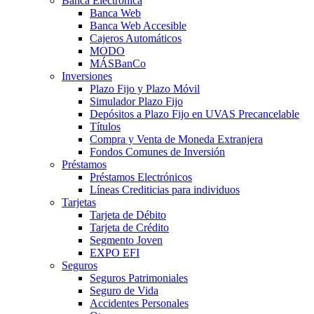
Banca Electrónica
Banca Web
Banca Web Accesible
Cajeros Automáticos
MODO
MÁSBanCo
Inversiones
Plazo Fijo y Plazo Móvil
Simulador Plazo Fijo
Depósitos a Plazo Fijo en UVAS Precancelable
Títulos
Compra y Venta de Moneda Extranjera
Fondos Comunes de Inversión
Préstamos
Préstamos Electrónicos
Líneas Crediticias para individuos
Tarjetas
Tarjeta de Débito
Tarjeta de Crédito
Segmento Joven
EXPO EFI
Seguros
Seguros Patrimoniales
Seguro de Vida
Accidentes Personales