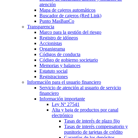
atención
Mapa de cajeros automáticos
Buscador de cajeros (Red Link)
Punto MasBanCo
Transparencia
Marco para la gestión del riesgo
Registro de idóneos
Accionistas
Organigrama
Códigos de conducta
Código de gobierno societario
Memorias y balances
Estatuto social
Registraciones
Información para el usuario financiero
Servicio de atención al usuario de servicio
financiero
Información importante
Ley Nº 27541
Alta y baja de productos por canal
electrónico
Tasas de interés de plazo fijo
Tasas de interés compensatorio y
punitorio de tarjetas de crédito
Garantías de los depósitos