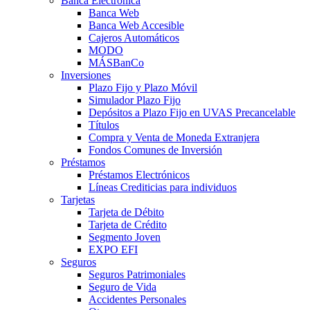
Banca Electrónica
Banca Web
Banca Web Accesible
Cajeros Automáticos
MODO
MÁSBanCo
Inversiones
Plazo Fijo y Plazo Móvil
Simulador Plazo Fijo
Depósitos a Plazo Fijo en UVAS Precancelable
Títulos
Compra y Venta de Moneda Extranjera
Fondos Comunes de Inversión
Préstamos
Préstamos Electrónicos
Líneas Crediticias para individuos
Tarjetas
Tarjeta de Débito
Tarjeta de Crédito
Segmento Joven
EXPO EFI
Seguros
Seguros Patrimoniales
Seguro de Vida
Accidentes Personales