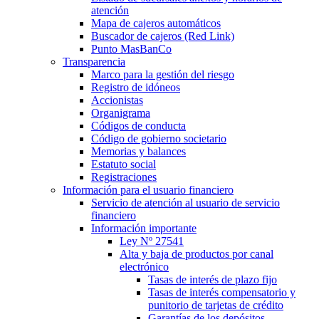
atención
Mapa de cajeros automáticos
Buscador de cajeros (Red Link)
Punto MasBanCo
Transparencia
Marco para la gestión del riesgo
Registro de idóneos
Accionistas
Organigrama
Códigos de conducta
Código de gobierno societario
Memorias y balances
Estatuto social
Registraciones
Información para el usuario financiero
Servicio de atención al usuario de servicio
financiero
Información importante
Ley Nº 27541
Alta y baja de productos por canal
electrónico
Tasas de interés de plazo fijo
Tasas de interés compensatorio y
punitorio de tarjetas de crédito
Garantías de los depósitos