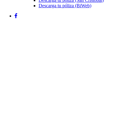
Descarga tu póliza (San Cristóbal)
Descarga tu póliza (BiWeb)