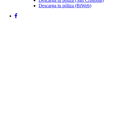
Descarga tu póliza (San Cristóbal)
Descarga tu póliza (BiWeb)