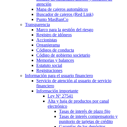
atención
Mapa de cajeros automáticos
Buscador de cajeros (Red Link)
Punto MasBanCo
Transparencia
Marco para la gestión del riesgo
Registro de idóneos
Accionistas
Organigrama
Códigos de conducta
Código de gobierno societario
Memorias y balances
Estatuto social
Registraciones
Información para el usuario financiero
Servicio de atención al usuario de servicio
financiero
Información importante
Ley Nº 27541
Alta y baja de productos por canal
electrónico
Tasas de interés de plazo fijo
Tasas de interés compensatorio y
punitorio de tarjetas de crédito
Garantías de los depósitos