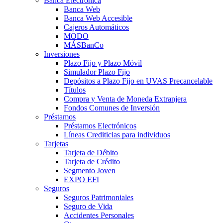
Banca Electrónica
Banca Web
Banca Web Accesible
Cajeros Automáticos
MODO
MÁSBanCo
Inversiones
Plazo Fijo y Plazo Móvil
Simulador Plazo Fijo
Depósitos a Plazo Fijo en UVAS Precancelable
Títulos
Compra y Venta de Moneda Extranjera
Fondos Comunes de Inversión
Préstamos
Préstamos Electrónicos
Líneas Crediticias para individuos
Tarjetas
Tarjeta de Débito
Tarjeta de Crédito
Segmento Joven
EXPO EFI
Seguros
Seguros Patrimoniales
Seguro de Vida
Accidentes Personales